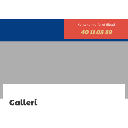
​Kontakt mig for et tilbud
40 11 08 89
Galleri​